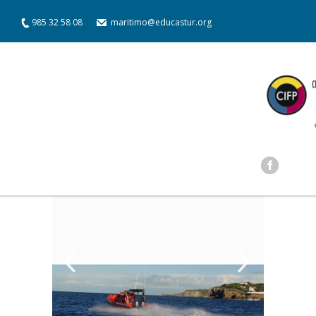
985 32 58 08
maritimo@educastur.org